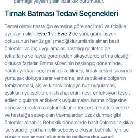
parmağa yayılan şişlik kızarıklık durumudur.
Tırnak Batması Tedavi Seçenekleri
Temel olarak hastalığın evresine göre seçilmeli ve titizlikle
uygulanmalıdır.
Evre 1
ve
Evre 2
‘de yani, granulasyon
dokusunun henüz gelişmediği durumlarda alınan basit
önlemler ve ilaç uygulamaları hastalığı geriletse de
tekrarlama ve fayda göremeden şikayetlerde artma olasılığı
oldukça fazladır. Batma sürecinin başlangıç döneminde,
hatalı ayakkabı seçiminin düzeltilmesi, tırnak kesimi sırasında
yumuşak dokuya zarar vermeme, antiseptiklerle bölgenin
temizlenmesi, şiş ve kızarık bölgeye buz uygulaması,
ayakların yükseltilerek istirahat ettirilmesi, enfeksiyon tespit
edilen olgularda antibiyotik uygulamaları, batma bölgesine
bilinçsiz kurcalama alışkanlıklarının terk edilmesi, kilo verme
ve hastalığa sebep olan travmalardan uzak durmak gibi
önlemler alınabilir. Bebeklik döneminde basit önlemler sıklıkla
işe yaradığı gibi hamilelik sebebiyle oluşan batmalar için ise
sürecin sonlanması şikayetlerin gerilemesine yeterli