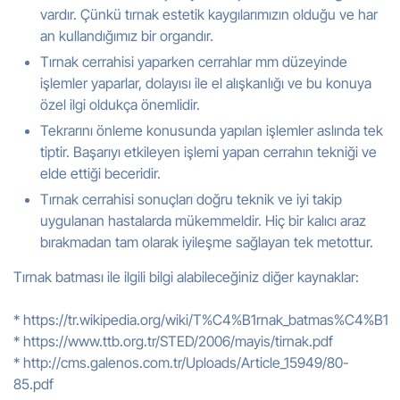
vardır. Çünkü tırnak estetik kaygılarımızın olduğu ve har
an kullandığımız bir organdır.
Tırnak cerrahisi yaparken cerrahlar mm düzeyinde
işlemler yaparlar, dolayısı ile el alışkanlığı ve bu konuya
özel ilgi oldukça önemlidir.
Tekrarını önleme konusunda yapılan işlemler aslında tek
tiptir. Başarıyı etkileyen işlemi yapan cerrahın tekniği ve
elde ettiği beceridir.
Tırnak cerrahisi sonuçları doğru teknik ve iyi takip
uygulanan hastalarda mükemmeldir. Hiç bir kalıcı araz
bırakmadan tam olarak iyileşme sağlayan tek metottur.
Tırnak batması ile ilgili bilgi alabileceğiniz diğer kaynaklar:
*
https://tr.wikipedia.org/wiki/T%C4%B1rnak_batmas%C4%B1
*
https://www.ttb.org.tr/STED/2006/mayis/tirnak.pdf
*
http://cms.galenos.com.tr/Uploads/Article_15949/80-
85.pdf