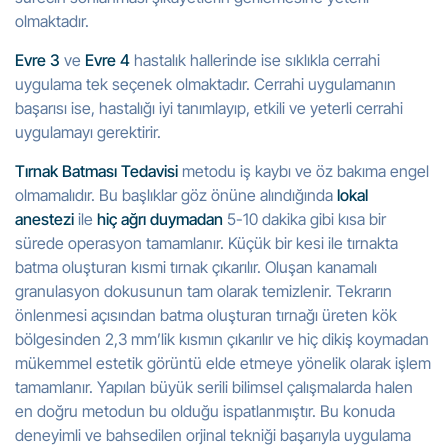
olmaktadır.
Evre 3
ve
Evre 4
hastalık hallerinde ise sıklıkla cerrahi
uygulama tek seçenek olmaktadır. Cerrahi uygulamanın
başarısı ise, hastalığı iyi tanımlayıp, etkili ve yeterli cerrahi
uygulamayı gerektirir.
Tırnak Batması Tedavisi
metodu iş kaybı ve öz bakıma engel
olmamalıdır. Bu başlıklar göz önüne alındığında
lokal
anestezi
ile
hiç ağrı duymadan
5-10 dakika gibi kısa bir
sürede operasyon tamamlanır. Küçük bir kesi ile tırnakta
batma oluşturan kısmi tırnak çıkarılır. Oluşan kanamalı
granulasyon dokusunun tam olarak temizlenir. Tekrarın
önlenmesi açısından batma oluşturan tırnağı üreten kök
bölgesinden 2,3 mm’lik kısmın çıkarılır ve hiç dikiş koymadan
mükemmel estetik görüntü elde etmeye yönelik olarak işlem
tamamlanır. Yapılan büyük serili bilimsel çalışmalarda halen
en doğru metodun bu olduğu ispatlanmıştır. Bu konuda
deneyimli ve bahsedilen orjinal tekniği başarıyla uygulama